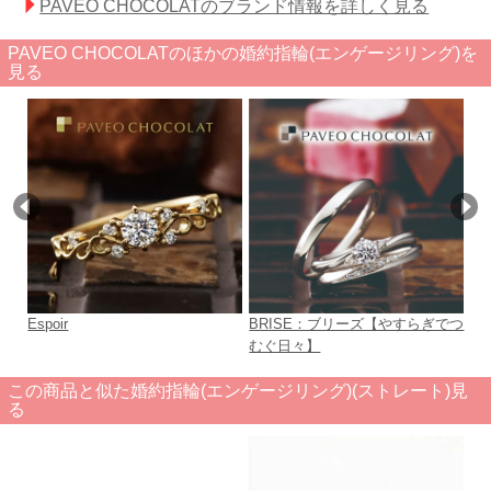
PAVEO CHOCOLATのブランド情報を詳しく見る
PAVEO CHOCOLATのほかの婚約指輪(エンゲージリング)を
見る
Espoir
BRISE：ブリーズ【やすらぎでつ
フ
むぐ日々】
この商品と似た婚約指輪(エンゲージリング)(ストレート)見
る