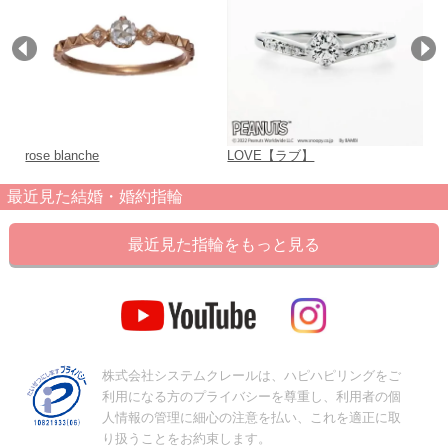
rose blanche
LOVE【ラブ】
Bo
最近見た結婚・婚約指輪
最近見た指輪をもっと見る
株式会社システムクレールは、ハピハピリングをご
利用になる方のプライバシーを尊重し、利用者の個
人情報の管理に細心の注意を払い、これを適正に取
り扱うことをお約束します。