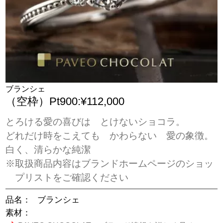
ブランシェ
（空枠）Pt900:¥112,000
とろける愛の喜びは とけないショコラ。
どれだけ時をこえても かわらない 愛の象徴。
白く、清らかな純潔
※取扱商品内容はブランドホームページのショッ
プリストをご確認ください
品名：
ブランシェ
素材：