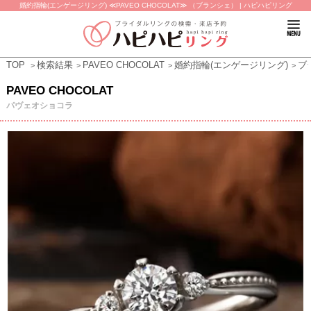
婚約指輪(エンゲージリング) ≪PAVEO CHOCOLAT≫ （ブランシェ） | ハピハピリング
TOP
検索結果
PAVEO CHOCOLAT
婚約指輪(エンゲージリング)
ブ
PAVEO CHOCOLAT
パヴェオショコラ