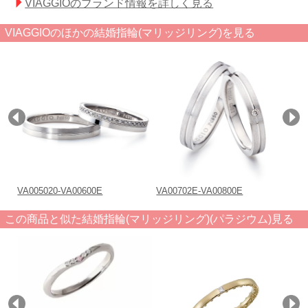
VIAGGIOのブランド情報を詳しく見る
VIAGGIOのほかの結婚指輪(マリッジリング)を見る
VA005020-VA00600E
VA00702E-VA00800E
VA
この商品と似た結婚指輪(マリッジリング)(パラジウム)見る