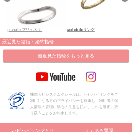
prunelle-プリュネル-
ciel etoileリング
po
最近見た結婚・婚約指輪
最近見た指輪をもっと見る
株式会社システムクレールは、ハピハピリングをご
利用になる方のプライバシーを尊重し、利用者の個
人情報の管理に細心の注意を払い、これを適正に取
り扱うことをお約束します。
ハピハピリングとは
よくある質問