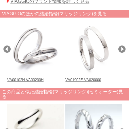
VIAGGIOのブランド情報を詳しく見る
VIAGGIOのほかの結婚指輪(マリッジリング)を見る
VA00102H-VA00200H
VA01902E-VA020000
VA
この商品と似た結婚指輪(マリッジリング)(セミオーダー)見
る