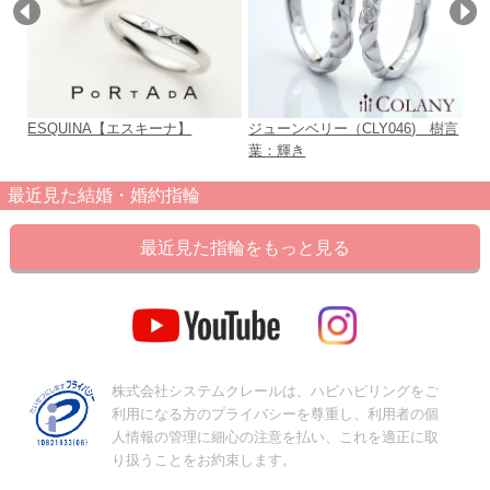
ESQUINA【エスキーナ】
ジューンベリー（CLY046) 樹言
十
葉：輝き
最近見た結婚・婚約指輪
最近見た指輪をもっと見る
株式会社システムクレールは、ハピハピリングをご
利用になる方のプライバシーを尊重し、利用者の個
人情報の管理に細心の注意を払い、これを適正に取
り扱うことをお約束します。