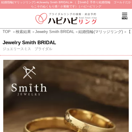
結婚指輪(マリッジリング) ≪Jewelry Smith BRIDAL≫ （【Smith】手作り結婚指輪 ゴールドだか
らこそのぬくもり感！が素敵です） | ハピハピリング
TOP
検索結果
Jewelry Smith BRIDAL
結婚指輪(マリッジリング)
【
Jewelry Smith BRIDAL
ジュエリースミス ブライダル