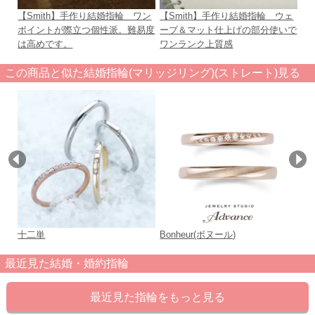
【Smith】手作り結婚指輪 ワン
【Smith】手作り結婚指輪 ウェ
プ
ポイントが際立つ個性派。難易度
ーブ＆マット仕上げの部分使いで
61
は高めです。
ワンランク上質感
この商品と似た結婚指輪(マリッジリング)(ストレート)見る
十二単
Bonheur(ボヌール)
FA
最近見た結婚・婚約指輪
最近見た指輪をもっと見る