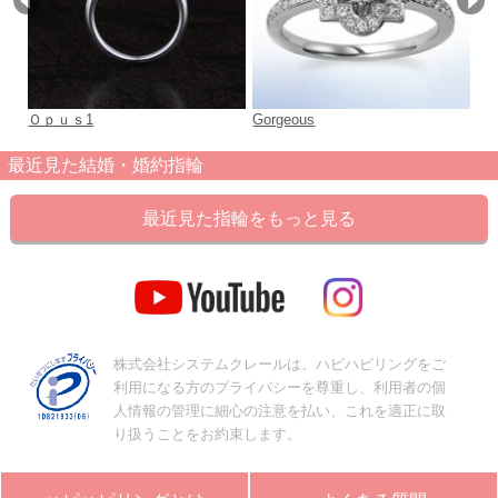
Ｏｐｕｓ1
Gorgeous
lo
最近見た結婚・婚約指輪
最近見た指輪をもっと見る
株式会社システムクレールは、ハピハピリングをご
利用になる方のプライバシーを尊重し、利用者の個
人情報の管理に細心の注意を払い、これを適正に取
り扱うことをお約束します。