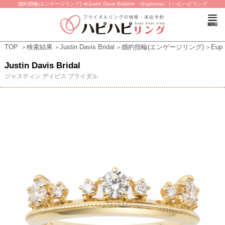
婚約指輪(エンゲージリング) ≪Justin Davis Bridal≫ （Euphoria） | ハピハピリング
TOP
検索結果
Justin Davis Bridal
婚約指輪(エンゲージリング)
Euph
Justin Davis Bridal
ジャスティン デイビス ブライダル