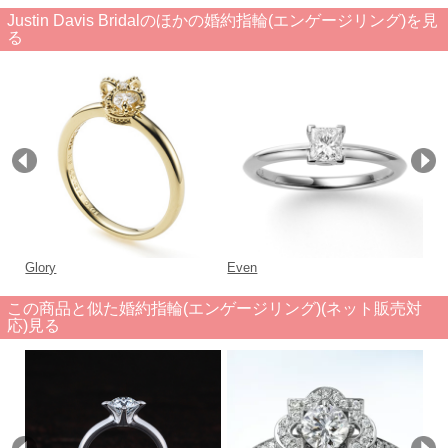
Justin Davis Bridalのほかの婚約指輪(エンゲージリング)を見
る
Glory
Even
Fa
この商品と似た婚約指輪(エンゲージリング)(ネット販売対
応)見る