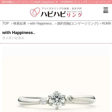
婚約指輪(エンゲージリング) ≪with Happiness..≫ （HUMMING【ハミング】） | ハピハピリング
TOP
検索結果
with Happiness..
婚約指輪(エンゲージリング)
HUM
with Happiness..
ウィズ ハピネス