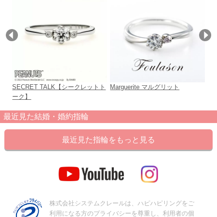
SECRET TALK【シークレットト
Marguerite マルグリット
ju
ーク】
最近見た結婚・婚約指輪
最近見た指輪をもっと見る
株式会社システムクレールは、ハピハピリングをご
利用になる方のプライバシーを尊重し、利用者の個