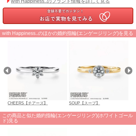
with Happiness..のブランド情報を詳しく見る
with Happiness..のほかの婚約指輪(エンゲージリング)を見る
CHEERS【チアーズ】
SOUP【スープ】
F
この商品と似た婚約指輪(エンゲージリング)(ホワイトゴール
ド)見る