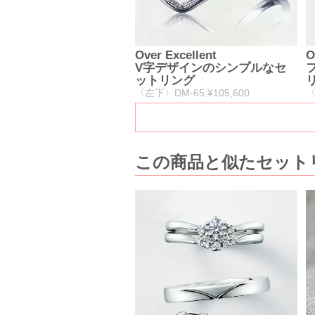
Over Excellent
O
V字デザインのシンプルなセ
ットリング
〈左下〉DM-65:¥105,600
〈
この商品と似たセット