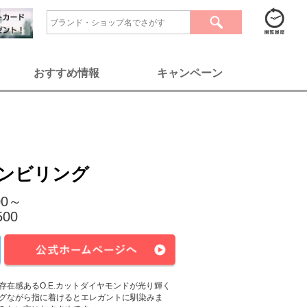
おすすめ情報
キャンペーン
ンビリング
00～
500
在感あるO.E.カットダイヤモンドが光り輝く
グながら指に着けるとエレガントに馴染みま