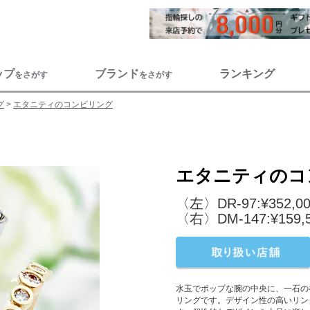
ップ
ブランド
ランキング
をさがす
をさがす
グ
エタニティのコンビリング
エタニティのコ
〈左〉DR-97:¥352,0
〈右〉DM-147:¥159,
水玉でポップな腕の中央に、一石の存
リングです。デザイン性の高いリン