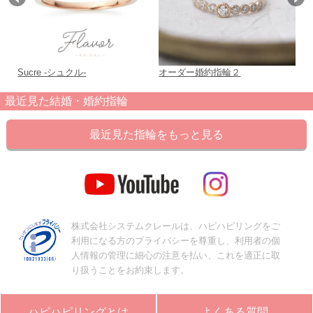
Sucre -シュクル-
オーダー婚約指輪２
T
最近見た結婚・婚約指輪
最近見た指輪をもっと見る
株式会社システムクレールは、ハピハピリングをご
利用になる方のプライバシーを尊重し、利用者の個
人情報の管理に細心の注意を払い、これを適正に取
り扱うことをお約束します。
ハピハピリングとは
よくある質問