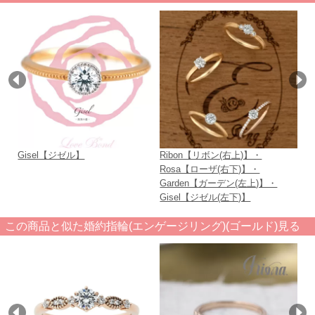
Gisel【ジゼル】
Ribon【リボン(右上)】・
R
Rosa【ローザ(右下)】・
Garden【ガーデン(左上)】・
Gisel【ジゼル(左下)】
この商品と似た婚約指輪(エンゲージリング)(ゴールド)見る