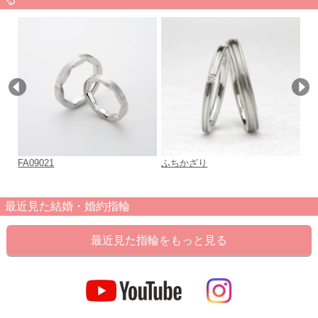
FA09021
ふちかざり
So
最近見た結婚・婚約指輪
最近見た指輪をもっと見る