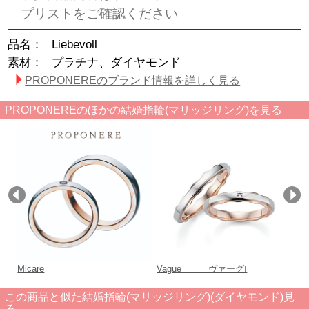
プリストをご確認ください
品名：
Liebevoll
素材：
プラチナ、ダイヤモンド
PROPONEREのブランド情報を詳しく見る
PROPONEREのほかの結婚指輪(マリッジリング)を見る
Micare
Vague ｜ ヴァーグⅠ
A
この商品と似た結婚指輪(マリッジリング)(ダイヤモンド)見
る