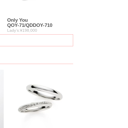
Only You
QOY-71/QDDOY-710
Lady’s:¥198,000