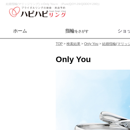
結婚指輪(マリッジリング) ≪Only You≫ （Pure(QOY-29/QDDOY-290)）
ホーム
指輪
ショ
をさがす
TOP
検索結果
Only You
結婚指輪(マリッ
Only You