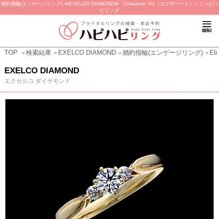
婚約指輪(エンゲージリング) ≪EXELCO DIAMOND≫ （Elisabeth YG（エリザベート）） | ハピハ
ピリング
TOP
検索結果
EXELCO DIAMOND
婚約指輪(エンゲージリング)
El
EXELCO DIAMOND
エクセルコ ダイヤモンド