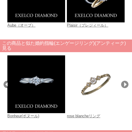
Aube（オーブ）
Plaisir（プレジィール）
Be
ー
この商品と似た婚約指輪(エンゲージリング)(アンティーク)
見る
Bonheur(ボヌール)
rose blancheリング
T