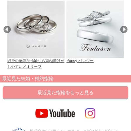
細身の華奢な指輪なら重ね着けが
Pansy パンジー
Tr
しやすい／オリーブ
最近見た結婚・婚約指輪
最近見た指輪をもっと見る
株式会社システムクレールは、ハピハピリングをご