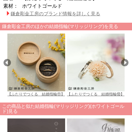
素材：
ホワイトゴールド
鎌倉彫金工房のブランド情報を詳しく見る
鎌倉彫金工房のほかの結婚指輪(マリッジリング)を見る
【ふたりでつくる 結婚指輪⑪】
【ふたりでつくる 結婚指輪⑩】
【
この商品と似た結婚指輪(マリッジリング)(ホワイトゴール
ド)見る