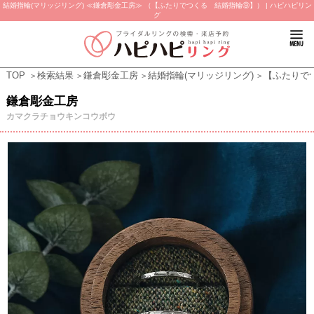
結婚指輪(マリッジリング) ≪鎌倉彫金工房≫ （【ふたりでつくる 結婚指輪⑨】） | ハピハピリン
グ
TOP
検索結果
鎌倉彫金工房
結婚指輪(マリッジリング)
【ふたりで
鎌倉彫金工房
カマクラチョウキンコウボウ