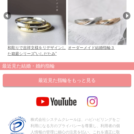
和彫りで吉祥文様をリデザインし
オーダーメイド結婚指輪３
m
た箱庭シリーズ“いしだたみ”
最近見た結婚・婚約指輪
最近見た指輪をもっと見る
株式会社システムクレールは、ハピハピリングをご
利用になる方のプライバシーを尊重し、利用者の個
人情報の管理に細心の注意を払い、これを適正に取