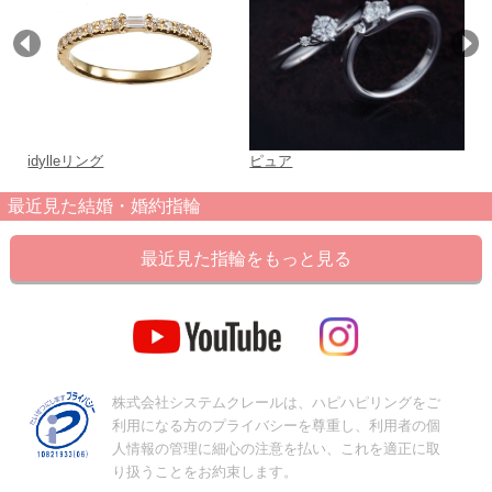
idylleリング
ピュア
Cu
最近見た結婚・婚約指輪
最近見た指輪をもっと見る
株式会社システムクレールは、ハピハピリングをご
利用になる方のプライバシーを尊重し、利用者の個
人情報の管理に細心の注意を払い、これを適正に取
り扱うことをお約束します。