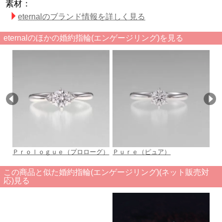
素材：
eternalのブランド情報を詳しく見る
eternalのほかの婚約指輪(エンゲージリング)を見る
Ｐｒｏｌｏｇｕｅ（プロローグ）
Ｐｕｒｅ（ピュア）
St
この商品と似た婚約指輪(エンゲージリング)(ネット販売対
応)見る