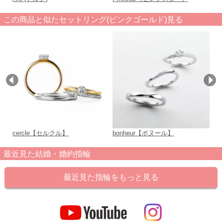
この商品と似たセットリング(ピンクゴールド)見る
cercle【セルクル】
bonheur【ボヌール】
E
最近見た結婚・婚約指輪
最近見た指輪をもっと見る