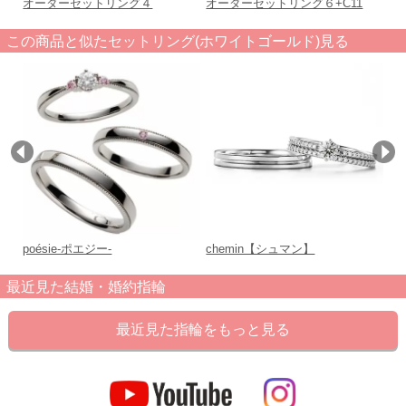
オーダーセットリング４
オーダーセットリング６+C11
オ
この商品と似たセットリング(ホワイトゴールド)見る
poésie-ポエジー-
chemin【シュマン】
L
最近見た結婚・婚約指輪
最近見た指輪をもっと見る