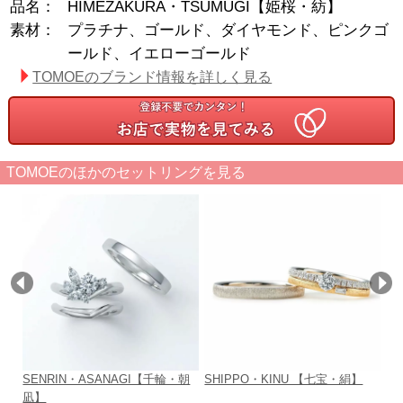
品名：
HIMEZAKURA・TSUMUGI【姫桜・紡】
素材：
プラチナ、ゴールド、ダイヤモンド、ピンクゴ
ールド、イエローゴールド
TOMOEのブランド情報を詳しく見る
TOMOEのほかのセットリングを見る
SENRIN・ASANAGI【千輪・朝
SHIPPO・KINU 【七宝・絹】
H
凪】
凪