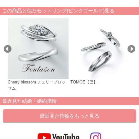
この商品と似たセットリング(ピンクゴールド)見る
Cherry blossom チェリーブロッ
TOMOE【巴】
Ma
サム
最近見た結婚・婚約指輪
最近見た指輪をもっと見る