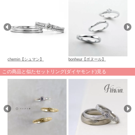
chemin【シュマン】
bonheur【ボヌール】
c
この商品と似たセットリング(ダイヤモンド)見る