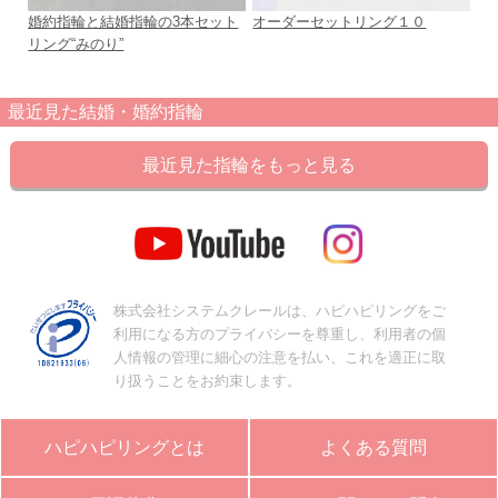
婚約指輪と結婚指輪の3本セット
オーダーセットリング１０
B
リング“みのり”
最近見た結婚・婚約指輪
最近見た指輪をもっと見る
株式会社システムクレールは、ハピハピリングをご
利用になる方のプライバシーを尊重し、利用者の個
人情報の管理に細心の注意を払い、これを適正に取
り扱うことをお約束します。
ハピハピリングとは
よくある質問