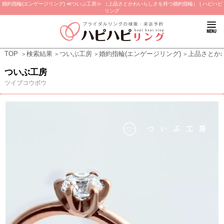
婚約指輪(エンゲージリング) ≪ついぶ工房≫ （上品さとかわいらしさを持つ婚約指輪） | ハピハピ
リング
TOP
検索結果
ついぶ工房
婚約指輪(エンゲージリング)
上品さとか
ついぶ工房
ツイブコウボウ