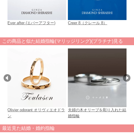
Ever after (エバーアフター)
Creer 8（クレール 8）
Te
ー
この商品と似た結婚指輪(マリッジリング)(プラチナ)見る
Olivier odorant オリヴィエオドラ
夫婦の木オリーブを彫り入れた結
シ
ン
婚指輪
グ
最近見た結婚・婚約指輪