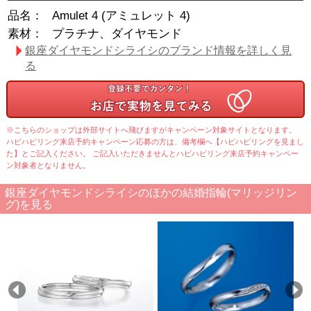
品名：
Amulet 4 (アミュレット 4)
素材：
プラチナ、ダイヤモンド
銀座ダイヤモンドシライシのブランド情報を詳しく見
る
※こちらのショップは外部サイトへ飛びますがキャンペーン対象サイトとなります。
ハピハピリング来店予約キャンペーン応募の方は、備考欄へ【ハピハピリングを見まし
た】とご記入ください。 ご記入いただきませんとハピハピリング来店予約キャンペー
ン対象者となりません。
銀座ダイヤモンドシライシのほかの結婚指輪(マリッジリン
グ)を見る