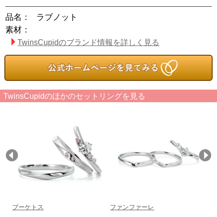
品名：
ラブノット
素材：
TwinsCupidのブランド情報を詳しく見る
TwinsCupidのほかのセットリングを見る
ブーケトス
ファンファーレ
ラ