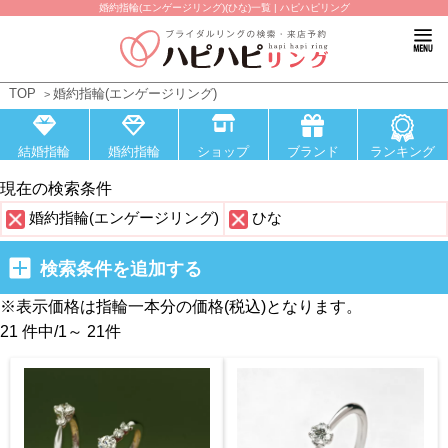
婚約指輪(エンゲージリング)(ひな)一覧 | ハピハピリング
TOP
婚約指輪(エンゲージリング)
結婚指輪
婚約指輪
ショップ
ブランド
ランキング
現在の検索条件
婚約指輪(エンゲージリング)
ひな
検索条件を追加する
※表示価格は指輪一本分の価格(税込)となります。
21 件中
/
1～ 21
件