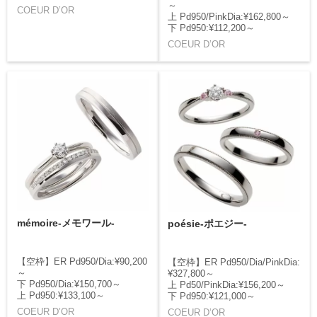
～
COEUR D’OR
上 Pd950/PinkDia:¥162,800～
下 Pd950:¥112,200～
COEUR D’OR
mémoire-メモワール-
poésie-ポエジー-
【空枠】ER Pd950/Dia:¥90,200
【空枠】ER Pd950/Dia/PinkDia:
～
¥327,800～
下 Pd950/Dia:¥150,700～
上 Pd50/PinkDia:¥156,200～
上 Pd950:¥133,100～
下 Pd950:¥121,000～
COEUR D’OR
COEUR D’OR