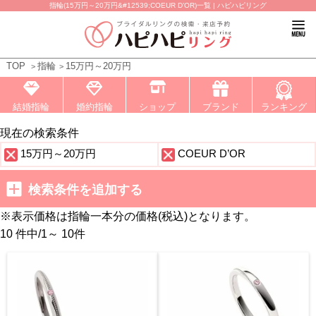
指輪(15万円～20万円&#12539;COEUR D’OR)一覧 | ハピハピリング
TOP
指輪
15万円～20万円
結婚指輪
婚約指輪
ショップ
ブランド
ランキング
現在の検索条件
15万円～20万円
COEUR D’OR
検索条件を追加する
※表示価格は指輪一本分の価格(税込)となります。
10 件中
/
1～ 10
件