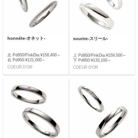
honnéte-オネット-
sourire-スリール-
左 Pd950/PinkDia:¥158,400～
上 Pd950/PinkDia:¥159,500～
右 Pd950:¥121,000～
下 Pd950:¥133,100～
COEUR D’OR
COEUR D’OR