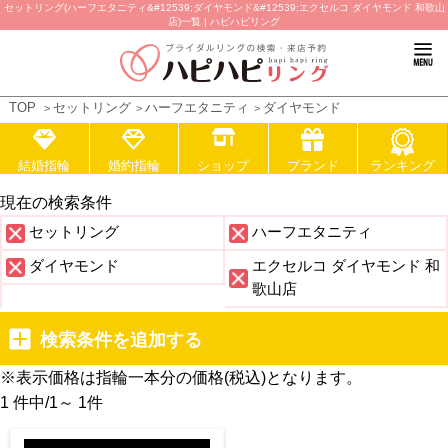
セットリング(ハーフエタニティ&#12539;ダイヤモンド&#12539;エクセルコ ダイヤモンド 和歌山
店)一覧 | ハピハピリング
TOP
セットリング
ハーフエタニティ
ダイヤモンド
結婚指輪
婚約指輪
ショップ
ブランド
ランキング
現在の検索条件
セットリング
ハーフエタニティ
ダイヤモンド
エクセルコ ダイヤモンド 和
歌山店
検索条件を追加する
※表示価格は指輪一本分の価格(税込)となります。
1 件中
/
1～ 1
件