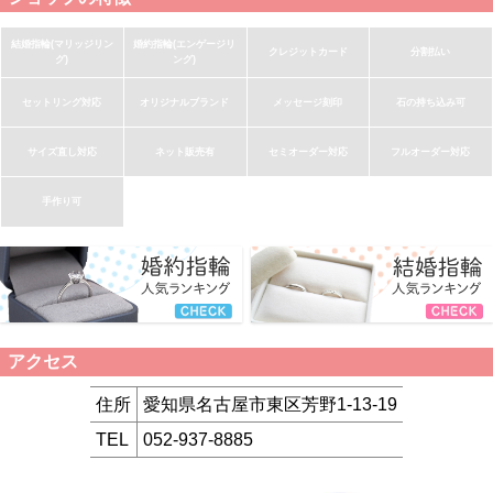
結婚指輪(マリッジリン
婚約指輪(エンゲージリ
クレジットカード
分割払い
グ)
ング)
セットリング対応
オリジナルブランド
メッセージ刻印
石の持ち込み可
サイズ直し対応
ネット販売有
セミオーダー対応
フルオーダー対応
手作り可
アクセス
住所
愛知県名古屋市東区芳野1-13-19
TEL
052-937-8885