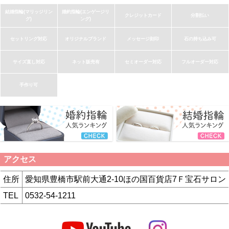
結婚指輪(マリッジリン
婚約指輪(エンゲージリ
クレジットカード
分割払い
グ)
ング)
セットリング対応
オリジナルブランド
メッセージ刻印
石の持ち込み可
サイズ直し対応
ネット販売有
セミオーダー対応
フルオーダー対応
手作り可
アクセス
住所
愛知県豊橋市駅前大通2-10ほの国百貨店7Ｆ宝石サロン
TEL
0532-54-1211