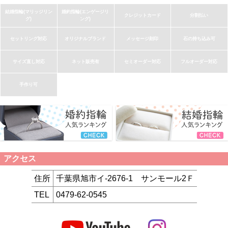
結婚指輪(マリッジリン
婚約指輪(エンゲージリ
クレジットカード
分割払い
グ)
ング)
セットリング対応
オリジナルブランド
メッセージ刻印
石の持ち込み可
サイズ直し対応
ネット販売有
セミオーダー対応
フルオーダー対応
手作り可
アクセス
住所
千葉県旭市イ-2676-1 サンモール2Ｆ
TEL
0479-62-0545