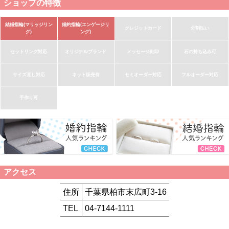
ショップの特徴
結婚指輪(マリッジリン
婚約指輪(エンゲージリ
クレジットカード
分割払い
グ)
ング)
セットリング対応
オリジナルブランド
メッセージ刻印
石の持ち込み可
サイズ直し対応
ネット販売有
セミオーダー対応
フルオーダー対応
手作り可
アクセス
住所
千葉県柏市末広町3-16
TEL
04-7144-1111