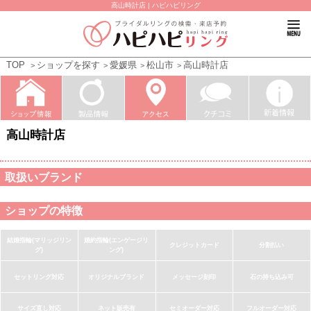
高山時計店 | ハピハピリング
TOP
ショップを探す
愛媛県
松山市
高山時計店
高山時計店
取扱いブランド
ショップの特徴
結婚指輪(マリッジリン
婚約指輪(エンゲージリ
クレジットカード
分割払い
グ)
ング)
セットリング対応
オリジナルブランド
メッセージ刻印
石の持ち込み可
サイズ直し対応
ネット販売有
セミオーダー対応
フルオーダー対応