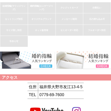
結婚指輪(マリッジリン
婚約指輪(エンゲージリ
クレジットカード
分割払い
グ)
ング)
セットリング対応
オリジナルブランド
メッセージ刻印
石の持ち込み可
サイズ直し対応
ネット販売有
セミオーダー対応
フルオーダー対応
手作り可
アクセス
住所
福井県大野市友江13-4-5
TEL
0779-69-7600