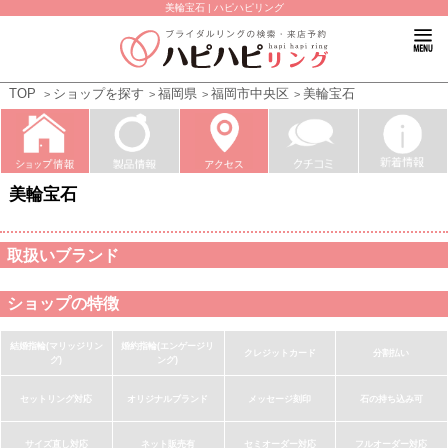
美輪宝石 | ハピハピリング
TOP
ショップを探す
福岡県
福岡市中央区
美輪宝石
美輪宝石
取扱いブランド
ショップの特徴
結婚指輪(マリッジリン
婚約指輪(エンゲージリ
クレジットカード
分割払い
グ)
ング)
セットリング対応
オリジナルブランド
メッセージ刻印
石の持ち込み可
サイズ直し対応
ネット販売有
セミオーダー対応
フルオーダー対応