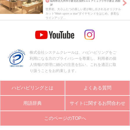
福岡県北九州市小倉北区浅野1-1-1 アミュプラザ小倉店 西館
3F
世界初、大小ふたつの美しい星が映し出されるオリジナル
カット“Wish upon a star”ダイヤモンドをはじめ、多彩な
ラインアップ...
株式会社システムクレールは、ハピハピリングをご
利用になる方のプライバシーを尊重し、利用者の個
人情報の管理に細心の注意を払い、これを適正に取
り扱うことをお約束します。
ハピハピリングとは
よくある質問
用語辞典
サイトに関するお問合わせ
このページのTOPへ