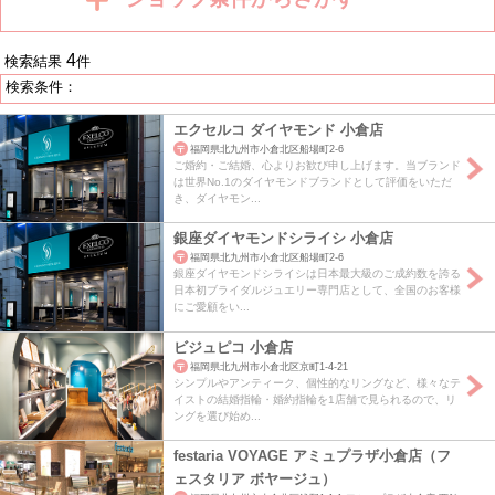
4
検索結果
件
検索条件：
エクセルコ ダイヤモンド 小倉店
福岡県北九州市小倉北区船場町2-6
ご婚約・ご結婚、心よりお歓び申し上げます。当ブランド
は世界No.1のダイヤモンドブランドとして評価をいただ
き、ダイヤモン...
銀座ダイヤモンドシライシ 小倉店
福岡県北九州市小倉北区船場町2-6
銀座ダイヤモンドシライシは日本最大級のご成約数を誇る
日本初ブライダルジュエリー専門店として、全国のお客様
にご愛顧をい...
ビジュピコ 小倉店
福岡県北九州市小倉北区京町1-4-21
シンプルやアンティーク、個性的なリングなど、様々なテ
イストの結婚指輪・婚約指輪を1店舗で見られるので、リ
ングを選び始め...
festaria VOYAGE アミュプラザ小倉店（フ
ェスタリア ボヤージュ）