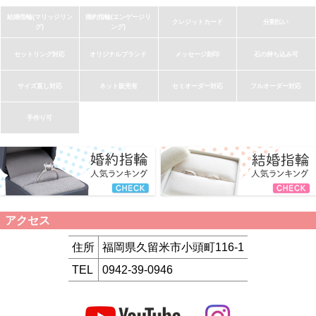
結婚指輪(マリッジリン
婚約指輪(エンゲージリ
クレジットカード
分割払い
グ)
ング)
セットリング対応
オリジナルブランド
メッセージ刻印
石の持ち込み可
サイズ直し対応
ネット販売有
セミオーダー対応
フルオーダー対応
手作り可
アクセス
住所
福岡県久留米市小頭町116-1
TEL
0942-39-0946