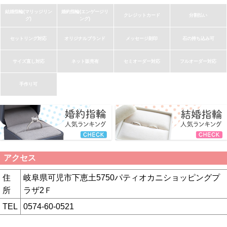
結婚指輪(マリッジリン
婚約指輪(エンゲージリ
クレジットカード
分割払い
グ)
ング)
セットリング対応
オリジナルブランド
メッセージ刻印
石の持ち込み可
サイズ直し対応
ネット販売有
セミオーダー対応
フルオーダー対応
手作り可
アクセス
住
岐阜県可児市下恵土5750パティオカニショッピングプ
所
ラザ2Ｆ
TEL
0574-60-0521