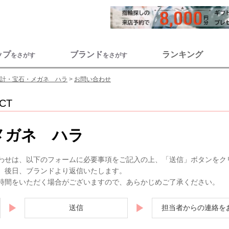
ップ
ブランド
ランキング
をさがす
をさがす
計・宝石・メガネ ハラ
お問い合わせ
CT
メガネ ハラ
わせは、以下のフォームに必要事項をご記入の上、「送信」ボタンをク
。後日、ブランドより返信いたします。
時間をいただく場合がございますので、あらかじめご了承ください。
▶
▶
送信
担当者からの連絡を