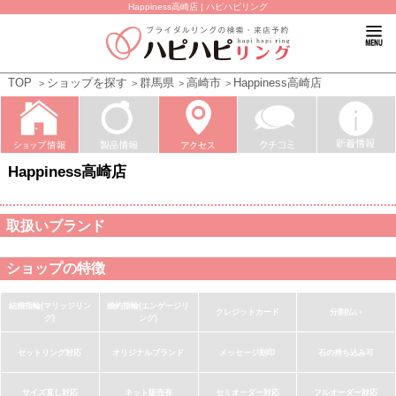
Happiness高崎店 | ハピハピリング
TOP
ショップを探す
群馬県
高崎市
Happiness高崎店
Happiness高崎店
取扱いブランド
ショップの特徴
結婚指輪(マリッジリン
婚約指輪(エンゲージリ
クレジットカード
分割払い
グ)
ング)
セットリング対応
オリジナルブランド
メッセージ刻印
石の持ち込み可
サイズ直し対応
ネット販売有
セミオーダー対応
フルオーダー対応