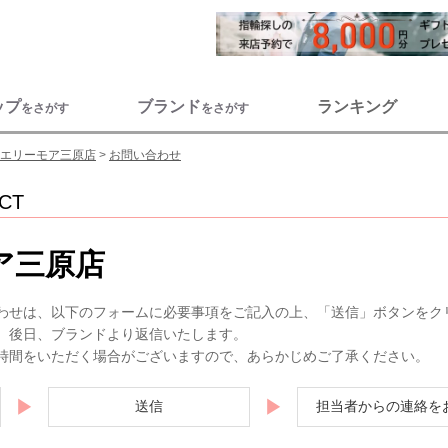
ップ
ブランド
ランキング
をさがす
をさがす
エリーモア三原店
お問い合わせ
CT
ア三原店
わせは、以下のフォームに必要事項をご記入の上、「送信」ボタンをク
。後日、ブランドより返信いたします。
時間をいただく場合がございますので、あらかじめご了承ください。
▶
▶
送信
担当者からの連絡を