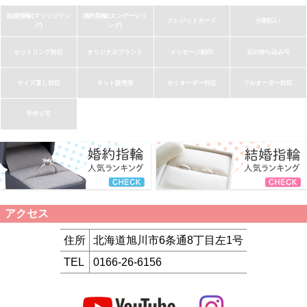
結婚指輪(マリッジリン
婚約指輪(エンゲージリ
クレジットカード
分割払い
グ)
ング)
セットリング対応
オリジナルブランド
メッセージ刻印
石の持ち込み可
サイズ直し対応
ネット販売有
セミオーダー対応
フルオーダー対応
手作り可
アクセス
住所
北海道旭川市6条通8丁目左1号
TEL
0166-26-6156