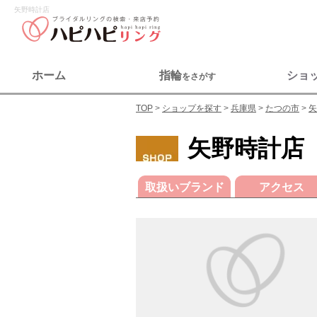
矢野時計店
ホーム
指輪
ショ
をさがす
TOP
ショップを探す
兵庫県
たつの市
矢
矢野時計店
取扱いブランド
アクセス