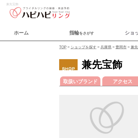
兼先宝飾
ホーム
指輪
ショ
をさがす
TOP
ショップを探す
兵庫県
豊岡市
兼先
兼先宝飾
取扱いブランド
アクセス