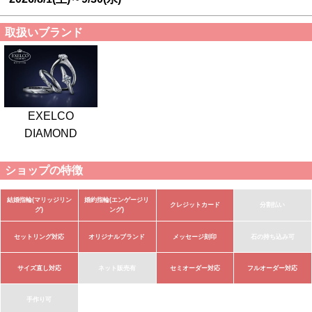
取扱いブランド
EXELCO
DIAMOND
ショップの特徴
結婚指輪(マリッジリン
婚約指輪(エンゲージリ
クレジットカード
分割払い
グ)
ング)
セットリング対応
オリジナルブランド
メッセージ刻印
石の持ち込み可
サイズ直し対応
ネット販売有
セミオーダー対応
フルオーダー対応
手作り可