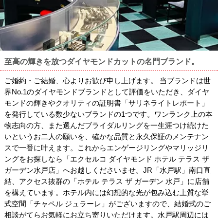
至高の輝きを放つダイヤモンドカットの名門ブランド。
ご婚約・ご結婚、心よりお歓び申し上げます。 当ブランドは世
界No.1のダイヤモンドブランドとして評価をいただき、ダイヤ
モンドの輝きやクオリティの証明書「サリネライトレポート」
を発行している数少ないブランドの1つです。ワンランク上の本
物志向の方、また選んだブライダルリングを一生涯つけ続けた
いというお二人の願いを、確かな品質と永久保証のメンテナン
スで一番に叶えます。これからエンゲージリングやマリッジリ
ングをお探しなら「エクセルコ ダイヤモンド ホテル テラス ザ
ガーデン水戸店」へお越しくださいませ。JR「水戸駅」南口直
結、アクセス抜群の「ホテル テラス ザ ガーデン 水戸」に店舗
を構えています。ホテル内には幻想的な光が包み込む上質な挙
式空間「チャペル ジュラーレ」がございますので、結婚式のご
相談がてらお気軽にお立ち寄りいただけます。水戸駅周辺には