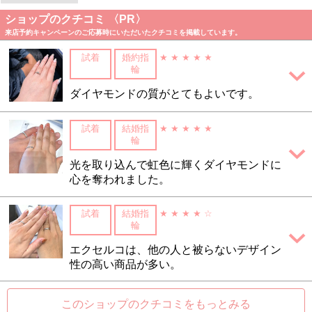
ショップのクチコミ 〈PR〉
来店予約キャンペーンのご応募時にいただいたクチコミを掲載しています。
試着
婚約指
★ ★ ★ ★ ★
輪
ダイヤモンドの質がとてもよいです。
試着
結婚指
★ ★ ★ ★ ★
輪
光を取り込んで虹色に輝くダイヤモンドに
心を奪われました。
試着
結婚指
★ ★ ★ ★ ☆
輪
エクセルコは、他の人と被らないデザイン
性の高い商品が多い。
このショップのクチコミをもっとみる