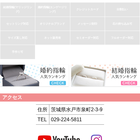
結婚指輪(マリッジリン
婚約指輪(エンゲージリ
クレジットカード
分割払い
グ)
ング)
セットリング対応
オリジナルブランド
メッセージ刻印
石の持ち込み可
サイズ直し対応
ネット販売有
セミオーダー対応
フルオーダー対応
手作り可
アクセス
住所
茨城県水戸市泉町2-3-9
TEL
029-224-5811