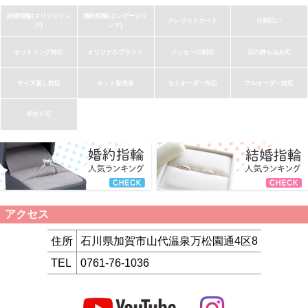
結婚指輪(マリッジリン
婚約指輪(エンゲージリ
クレジットカード
分割払い
グ)
ング)
セットリング対応
オリジナルブランド
メッセージ刻印
石の持ち込み可
サイズ直し対応
ネット販売有
セミオーダー対応
フルオーダー対応
手作り可
アクセス
住所
石川県加賀市山代温泉万松園通4区8
TEL
0761-76-1036