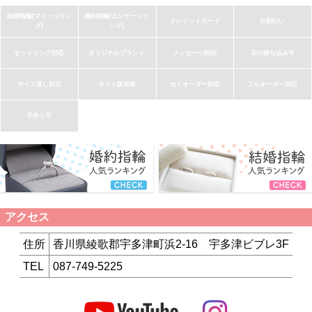
結婚指輪(マリッジリン
婚約指輪(エンゲージリ
クレジットカード
分割払い
グ)
ング)
セットリング対応
オリジナルブランド
メッセージ刻印
石の持ち込み可
サイズ直し対応
ネット販売有
セミオーダー対応
フルオーダー対応
手作り可
アクセス
住所
香川県綾歌郡宇多津町浜2-16 宇多津ビブレ3F
TEL
087-749-5225