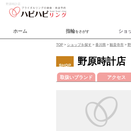
野原時計店
ホーム
指輪
ショ
をさがす
TOP
ショップを探す
香川県
観音寺市
野
野原時計店
取扱いブランド
アクセス