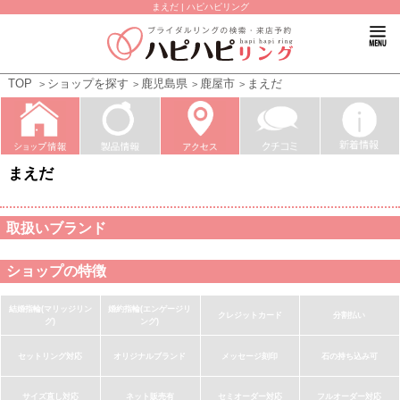
まえだ | ハピハピリング
TOP
ショップを探す
鹿児島県
鹿屋市
まえだ
まえだ
取扱いブランド
ショップの特徴
結婚指輪(マリッジリン
婚約指輪(エンゲージリ
クレジットカード
分割払い
グ)
ング)
セットリング対応
オリジナルブランド
メッセージ刻印
石の持ち込み可
サイズ直し対応
ネット販売有
セミオーダー対応
フルオーダー対応