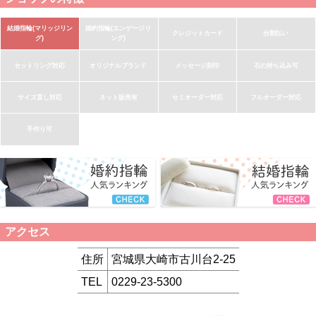
結婚指輪(マリッジリン
婚約指輪(エンゲージリ
クレジットカード
分割払い
グ)
ング)
セットリング対応
オリジナルブランド
メッセージ刻印
石の持ち込み可
サイズ直し対応
ネット販売有
セミオーダー対応
フルオーダー対応
手作り可
アクセス
住所
宮城県大崎市古川台2-25
TEL
0229-23-5300