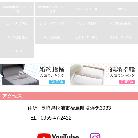
結婚指輪(マリッジリン
婚約指輪(エンゲージリ
クレジットカード
分割払い
グ)
ング)
セットリング対応
オリジナルブランド
メッセージ刻印
石の持ち込み可
サイズ直し対応
ネット販売有
セミオーダー対応
フルオーダー対応
手作り可
アクセス
住所
長崎県松浦市福島町塩浜免3033
TEL
0955-47-2422