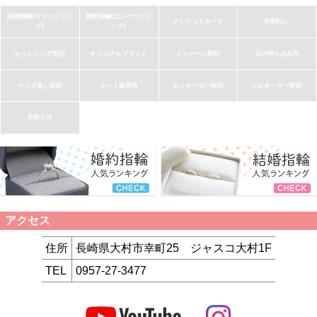
結婚指輪(マリッジリン
婚約指輪(エンゲージリ
クレジットカード
分割払い
グ)
ング)
セットリング対応
オリジナルブランド
メッセージ刻印
石の持ち込み可
サイズ直し対応
ネット販売有
セミオーダー対応
フルオーダー対応
手作り可
アクセス
住所
長崎県大村市幸町25 ジャスコ大村1F
TEL
0957-27-3477