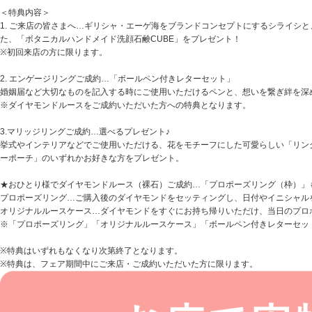
＜特典内容＞
1. ご来店の皆さまへ…ギリシャ・エーゲ海をブランドコンセプトにするシライシと、
た、「ボタニカルハンドメイド洗顔石鹸CUBE」をプレゼント！
※初回来店の方に限ります。
2. エンゲージリングご成約…「ボールペン付きレターセット」
婚姻届など大切なものを記入する時にご使用いただけるペンと、想いを繋ぎ絆を深
※ダイヤモンドルースをご成約いただいた方への特典となります。
3.マリッジリングご成約…選べるプレゼント♪
挙式やインテリアなどでご使用いただける、花をモチーフにした可愛らしい「リン
ーポーチ」のいずれかお好きな方をプレゼント。
★おひとり様でダイヤモンドルース（裸石）ご成約…「プロポーズリング（枠）」
プロポーズリング…ご購入後のダイヤモンドをセッティングし、日付やイニシャル
オリジナルルースケース…ダイヤモンドをすぐにお持ち帰りいただけ、当日のプロ
※「プロポーズリング」「オリジナルルースケース」「ボールペン付きレターセッ
※特典はいずれもなくなり次第終了となります。
※特典は、フェア期間中にご来店・ご成約いただいた方に限ります。